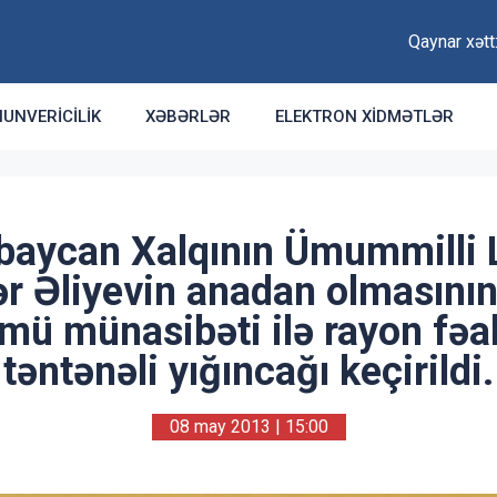
Qaynar xət
UNVERICILIK
XƏBƏRLƏR
ELEKTRON XIDMƏTLƏR
baycan Xalqının Ümummilli L
r Əliyevin anadan olmasının
mü münasibəti ilə rayon fəal
təntənəli yığıncağı keçirildi.
08 may 2013 | 15:00