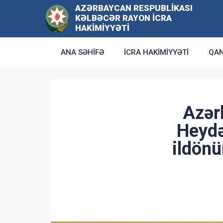
AZƏRBAYCAN RESPUBLIKASI
KƏLBƏCƏR RAYON İCRA
HAKIMIYYƏTI
ANA SƏHIFƏ
İCRA HAKIMIYYƏTI
QAN
Azər
Heydə
ildönü