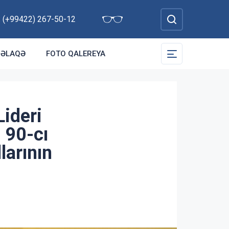
t: (+99422) 267-50-12
ƏLAQƏ
FOTO QALEREYA
ideri
 90-cı
larının