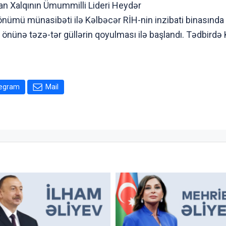
n Xalqının Ümummilli Lideri Heydər
önümü münasibəti ilə Kəlbəcər RİH-nin inzibati binasında r
i önünə təzə-tər güllərin qoyulması ilə başlandı. Tədbirdə
legram
Mail