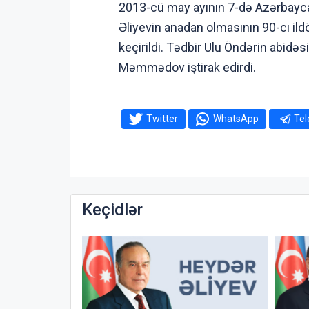
2013-cü may ayının 7-də Azərbayca
Əliyevin anadan olmasının 90-cı ild
keçirildi. Tədbir Ulu Öndərin abidəs
Məmmədov iştirak edirdi.
Twitter
WhatsApp
Te
Keçidlər