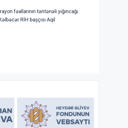
ayon fəallarının təntənəli yığıncağı
 Kəlbəcər RİH başçısı Aqil