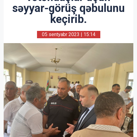
səyyar-görüş qəbulunu
keçirib.
05 sentyabr 2023 | 15:14