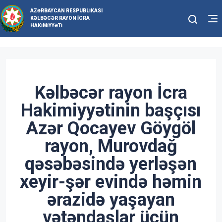
AZƏRBAYCAN RESPUBLIKASI
KƏLBƏCƏR RAYON İCRA
HAKIMIYYƏTI
Kəlbəcər rayon İcra
Hakimiyyətinin başçısı
Azər Qocayev Göygöl
rayon, Murovdağ
qəsəbəsində yerləşən
xeyir-şər evində həmin
ərazidə yaşayan
vətəndaşlar üçün