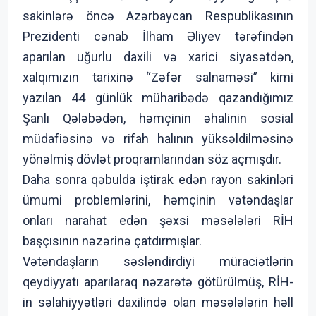
sakinlərə öncə Azərbaycan Respublikasının
Prezidenti cənab İlham Əliyev tərəfindən
aparılan uğurlu daxili və xarici siyasətdən,
xalqımızın tarixinə “Zəfər salnaməsi” kimi
yazılan 44 günlük müharibədə qazandığımız
Şanlı Qələbədən, həmçinin əhalinin sosial
müdafiəsinə və rifah halının yüksəldilməsinə
yönəlmiş dövlət proqramlarından söz açmışdır.
Daha sonra qəbulda iştirak edən rayon sakinləri
ümumi problemlərini, həmçinin vətəndaşlar
onları narahat edən şəxsi məsələləri RİH
başçısının nəzərinə çatdırmışlar.
Vətəndaşların səsləndirdiyi müraciətlərin
qeydiyyatı aparılaraq nəzarətə götürülmüş, RİH-
in səlahiyyətləri daxilində olan məsələlərin həll