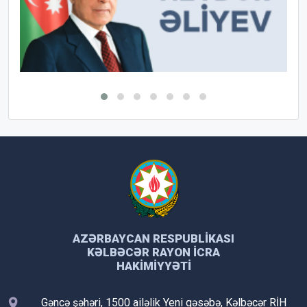
AZƏRBAYCAN RESPUBLIKASI
KƏLBƏCƏR RAYON İCRA
HAKIMIYYƏTI
Gəncə şəhəri, 1500 ailəlik Yeni qəsəbə, Kəlbəcər RİH