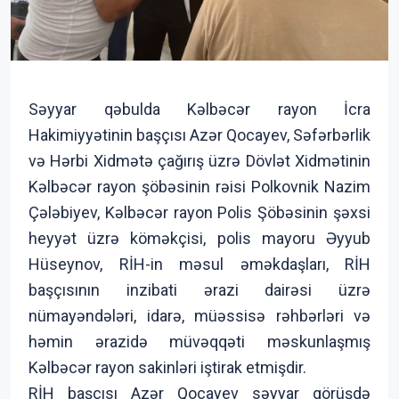
Səyyar qəbulda Kəlbəcər rayon İcra
Hakimiyyətinin başçısı Azər Qocayev, Səfərbərlik
və Hərbi Xidmətə çağırış üzrə Dövlət Xidmətinin
Kəlbəcər rayon şöbəsinin rəisi Polkovnik Nazim
Çələbiyev, Kəlbəcər rayon Polis Şöbəsinin şəxsi
heyyət üzrə köməkçisi, polis mayoru Əyyub
Hüseynov, RİH-in məsul əməkdaşları, RİH
başçısının inzibati ərazi dairəsi üzrə
nümayəndələri, idarə, müəssisə rəhbərləri və
həmin ərazidə müvəqqəti məskunlaşmış
Kəlbəcər rayon sakinləri iştirak etmişdir.
RİH başçısı Azər Qocayev səyyar görüşdə