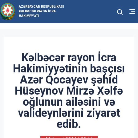
AZƏRBAYCAN RESPUBLIKASI
KƏLBƏCƏR RAYON İCRA
HAKIMIYYƏTI
Kəlbəcər rayon İcra
Hakimiyyətinin başçısı
Azər Qocayev şəhid
Hüseynov Mirzə Xəlfə
oğlunun ailəsini və
valideynlərini ziyarət
edib.