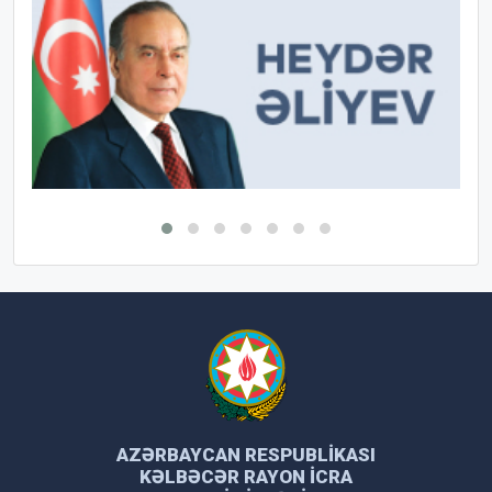
AZƏRBAYCAN RESPUBLIKASI
KƏLBƏCƏR RAYON İCRA