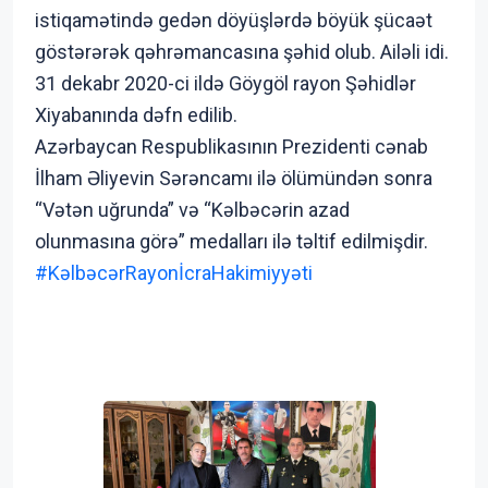
istiqamətində gedən döyüşlərdə böyük şücaət
göstərərək qəhrəmancasına şəhid olub. Ailəli idi.
31 dekabr 2020-ci ildə Göygöl rayon Şəhidlər
Xiyabanında dəfn edilib.
Azərbaycan Respublikasının Prezidenti cənab
İlham Əliyevin Sərəncamı ilə ölümündən sonra
“Vətən uğrunda” və “Kəlbəcərin azad
olunmasına görə” medalları ilə təltif edilmişdir.
#KəlbəcərRayonİcraHakimiyyəti