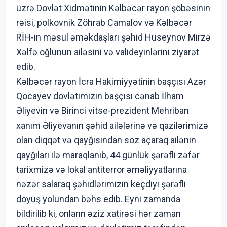
üzrə Dövlət Xidmətinin Kəlbəcər rayon şöbəsinin
rəisi, polkovnik Zöhrab Camalov və Kəlbəcər
RİH-in məsul əməkdaşları şəhid Hüseynov Mirzə
Xəlfə oğlunun ailəsini və valideyinlərini ziyarət
edib.
Kəlbəcər rayon İcra Hakimiyyətinin başçısı Azər
Qocayev dövlətimizin başçısı cənab İlham
Əliyevin və Birinci vitse-prezident Mehriban
xanım Əliyevanın şəhid ailələrinə və qazilərimizə
olan diqqət və qayğısından söz açaraq ailənin
qayğıları ilə maraqlanıb, 44 günlük şərəfli zəfər
tarixmizə və lokal antiterror əməliyyatlarına
nəzər salaraq şəhidlərimizin keçdiyi şərəfli
döyüş yolundan bəhs edib. Eyni zamanda
bildirilib ki, onların əziz xatirəsi hər zaman