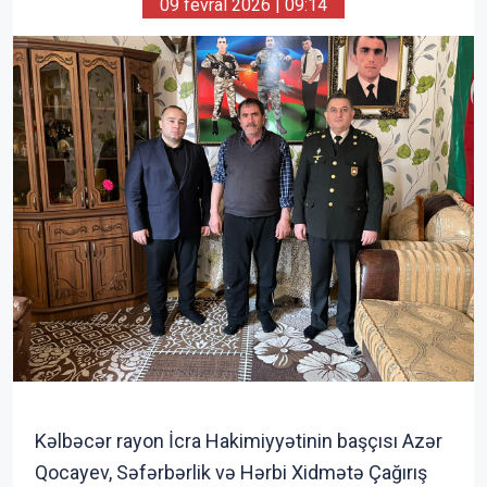
09 fevral 2026 | 09:14
Kəlbəcər rayon İcra Hakimiyyətinin başçısı Azər
Qocayev, Səfərbərlik və Hərbi Xidmətə Çağırış