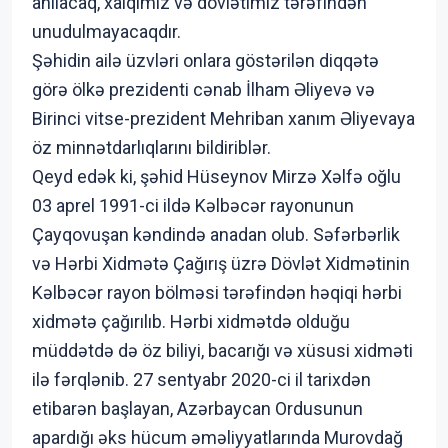
anılacaq, xalqımız və dövlətimiz tərəfindən
unudulmayacaqdır.
Şəhidin ailə üzvləri onlara göstərilən diqqətə
görə ölkə prezidenti cənab İlham Əliyevə və
Birinci vitse-prezident Mehriban xanım Əliyevaya
öz minnətdarlıqlarını bildiriblər.
Qeyd edək ki, şəhid Hüseynov Mirzə Xəlfə oğlu
03 aprel 1991-ci ildə Kəlbəcər rayonunun
Çayqovuşan kəndində anadan olub. Səfərbərlik
və Hərbi Xidmətə Çağırış üzrə Dövlət Xidmətinin
Kəlbəcər rayon bölməsi tərəfindən həqiqi hərbi
xidmətə çağırılıb. Hərbi xidmətdə olduğu
müddətdə də öz biliyi, bacarığı və xüsusi xidməti
ilə fərqlənib. 27 sentyabr 2020-ci il tarixdən
etibarən başlayan, Azərbaycan Ordusunun
apardığı əks hücum əməliyyatlarında Murovdağ