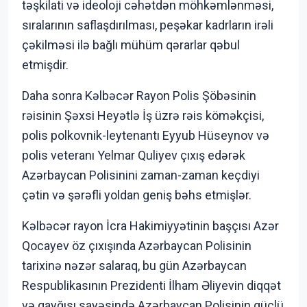
təşkilati və ideoloji cəhətdən möhkəmlənməsi,
sıralarının saflaşdırılması, peşəkar kadrların irəli
çəkilməsi ilə bağlı mühüm qərarlar qəbul
etmişdir.
Daha sonra Kəlbəcər Rayon Polis Şöbəsinin
rəisinin Şəxsi Heyətlə İş üzrə rəis köməkçisi,
polis polkovnik-leytenantı Eyyub Hüseynov və
polis veteranı Yelmar Quliyev çıxış edərək
Azərbaycan Polisinini zaman-zaman keçdiyi
çətin və şərəfli yoldan geniş bəhs etmişlər.
Kəlbəcər rayon İcra Hakimiyyətinin başçısı Azər
Qocayev öz çıxışında Azərbaycan Polisinin
tarixinə nəzər salaraq, bu gün Azərbaycan
Respublikasının Prezidenti İlham Əliyevin diqqət
və qayğısı sayəsində Azərbaycan Polisinin güclü