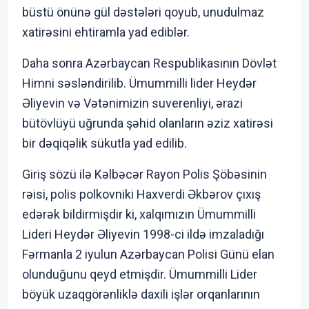
büstü önünə gül dəstələri qoyub, unudulmaz
xatirəsini ehtiramla yad ediblər.
Daha sonra Azərbaycan Respublikasının Dövlət
Himni səsləndirilib. Ümummilli lider Heydər
Əliyevin və Vətənimizin suverenliyi, ərazi
bütövlüyü uğrunda şəhid olanların əziz xatirəsi
bir dəqiqəlik sükutla yad edilib.
Giriş sözü ilə Kəlbəcər Rayon Polis Şöbəsinin
rəisi, polis polkovniki Haxverdi Əkbərov çıxış
edərək bildirmişdir ki, xalqımızın Ümummilli
Lideri Heydər Əliyevin 1998-ci ildə imzaladığı
Fərmanla 2 iyulun Azərbaycan Polisi Günü elan
olunduğunu qeyd etmişdir. Ümummilli Lider
böyük uzaqgörənliklə daxili işlər orqanlarının