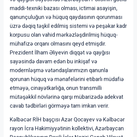
maddi-texniki bazası olması, ictimai asayişin,
qanunçuluğun və hüquq qaydasının qorunması
üzrə dəqiq təşkil edilmiş sistemi və peşəkar kadr
korpusu olan vahid mərkəzləşdirilmiş hüquq-
mühafizə orqanı olmasını qeyd etmişdir.
Prezident İlham Əliyevin diqqət və qayğısı
sayəsində davam edən bu inkişaf və
modernləşmə vətəndaşlarımızın qanunla
qorunan hüquq və mənafelərini etibarlı müdafiə
etməyə, cinayətkarlığa, onun transmilli
mütəşəkkil növlərinə qarşı mübarizədə adekvat
cavab tədbirləri görməyə tam imkan verir.
Kəlbəcər RİH başçısı Azər Qocayev və Kəlbəcər
rayon İcra Hakimiyyətinin kollektivi, Azərbaycan