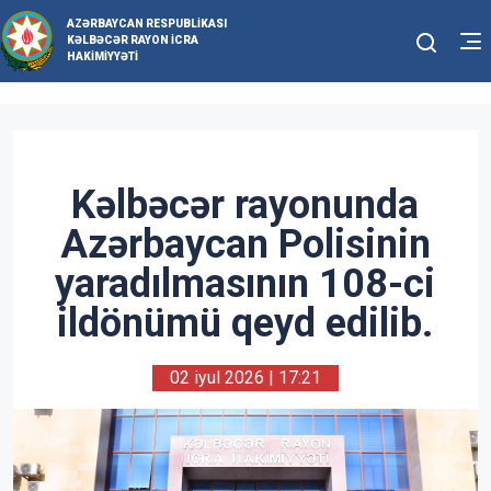
AZƏRBAYCAN RESPUBLIKASI
KƏLBƏCƏR RAYON İCRA
HAKIMIYYƏTI
Kəlbəcər rayonunda
Azərbaycan Polisinin
yaradılmasının 108-ci
ildönümü qeyd edilib.
02 iyul 2026 | 17:21