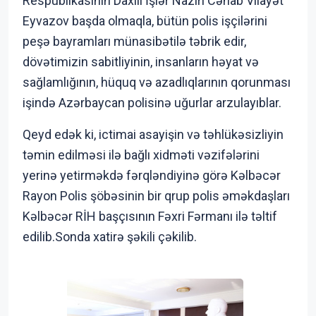
Respublikasının Daxili İşlər Naziri Cənab Vilayət
Eyvazov başda olmaqla, bütün polis işçilərini
peşə bayramları münasibətilə təbrik edir,
dövətimizin sabitliyinin, insanların həyat və
sağlamlığının, hüquq və azadlıqlarının qorunması
işində Azərbaycan polisinə uğurlar arzulayıblar.
Qeyd edək ki, ictimai asayişin və təhlükəsizliyin
təmin edilməsi ilə bağlı xidməti vəzifələrini
yerinə yetirməkdə fərqləndiyinə görə Kəlbəcər
Rayon Polis şöbəsinin bir qrup polis əməkdaşları
Kəlbəcər RİH başçısının Fəxri Fərmanı ilə təltif
edilib.Sonda xatirə şəkili çəkilib.