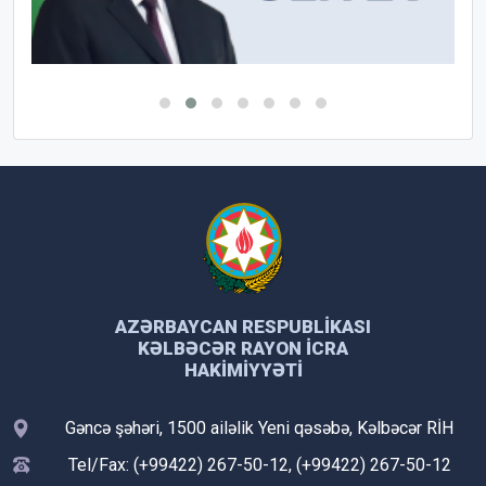
AZƏRBAYCAN RESPUBLIKASI
KƏLBƏCƏR RAYON İCRA
HAKIMIYYƏTI
Gəncə şəhəri, 1500 ailəlik Yeni qəsəbə, Kəlbəcər RİH
Tel/Fax: (+99422) 267-50-12, (+99422) 267-50-12