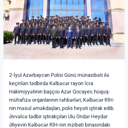
2-İyul Azərbaycan Polisi Günü münasibəti ilə
keçirilən tədbirdə Kəlbəcər rayon İcra
Hakimiyyətinin başçısı Azər Qocayev, hüquq-
mühafizə orqanlarının rəhbərləri, Kəlbəcər RİH-
nin məsul əməkdaşları, polis heyəti iştirak edib.
Əvvəlcə tədbir iştirakçıları Ulu Öndər Heydər
Əliyevin Kəlbəcər RİH-nin inzibati binasındakı