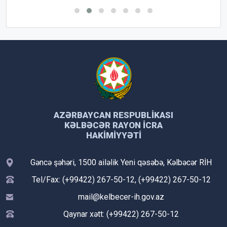
AZƏRBAYCAN RESPUBLIKASI
KƏLBƏCƏR RAYON İCRA
HAKIMIYYƏTI
Gəncə şəhəri, 1500 ailəlik Yeni qəsəbə, Kəlbəcər RİH
Tel/Fax: (+99422) 267-50-12, (+99422) 267-50-12
mail@kelbecer-ih.gov.az
Qaynar xətt: (+99422) 267-50-12