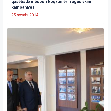
qəsəbədə məcburi köçkünlərin ağac əkini
kampaniyası
25 noyabr 2014