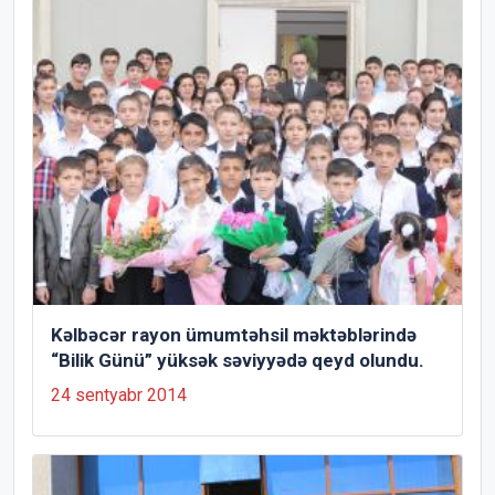
Kəlbəcər rayon ümumtəhsil məktəblərində
“Bilik Günü” yüksək səviyyədə qeyd olundu.
24 sentyabr 2014