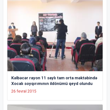
Kəlbəcər rayon 11 saylı tam orta məktəbində
Xocalı soyqırımının ildönümü qeyd olundu
26 fevral 2015