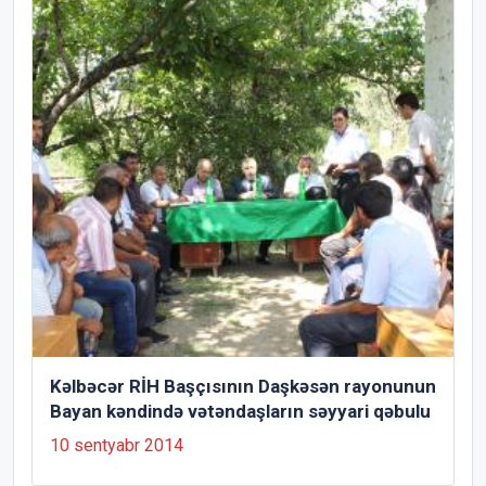
Kəlbəcər RİH Başçısının Daşkəsən rayonunun
Bayan kəndində vətəndaşların səyyari qəbulu
10 sentyabr 2014