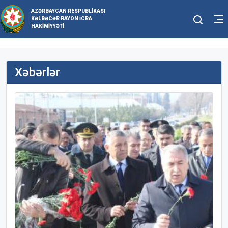
AZƏRBAYCAN RESPUBLIKASI
KƏLBƏCƏR RAYON İCRA
HAKIMIYYƏTI
Xəbərlər