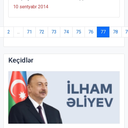
10 sentyabr 2014
1
2
...
71
72
73
74
75
76
77
78
7
Keçidlər