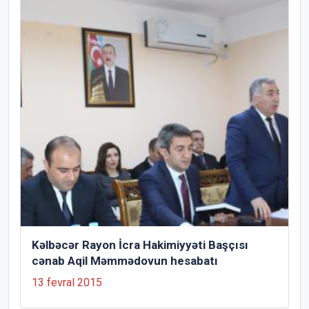
Kəlbəcər Rayon İcra Hakimiyyəti Başçısı
cənab Aqil Məmmədovun hesabatı
13 fevral 2015