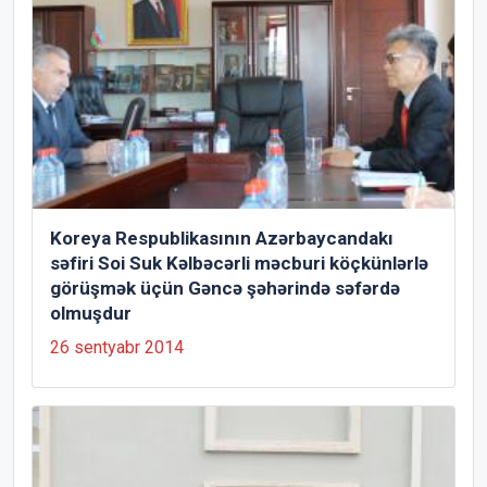
Koreya Respublikasının Azərbaycandakı
səfiri Soi Suk Kəlbəcərli məcburi köçkünlərlə
görüşmək üçün Gəncə şəhərində səfərdə
olmuşdur
26 sentyabr 2014